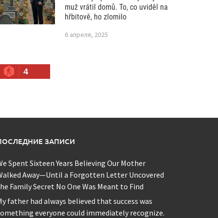
muž vrátil domů. To, co uviděl na
hřbitově, ho zlomilo
6 апреля, 2025
4
ПОСЛЕДНИЕ ЗАПИСИ
e Spent Sixteen Years Believing Our Mother
Walked Away—Until a Forgotten Letter Uncovered
he Family Secret No One Was Meant to Find
y father had always believed that success was
omething everyone could immediately recognize.