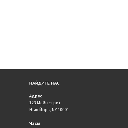
НАЙДИТЕ НАС
Адрес
123 Мейн стрит
Нью Йорк, NY 10001
Часы