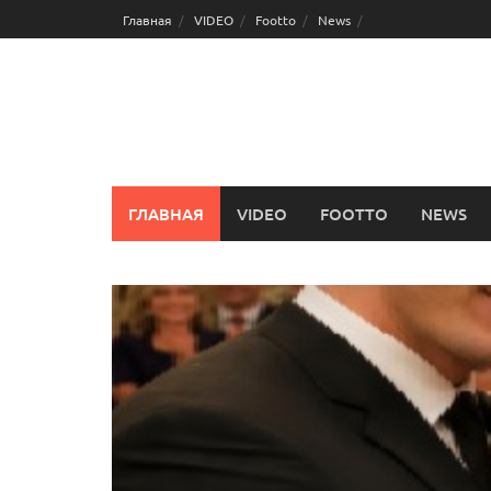
Перейти
Главная
VIDEO
Footto
News
к
содержимому
ГЛАВНАЯ
VIDEO
FOOTTO
NEWS