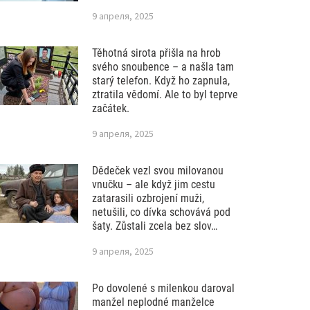
9 апреля, 2025
Těhotná sirota přišla na hrob
svého snoubence – a našla tam
starý telefon. Když ho zapnula,
ztratila vědomí. Ale to byl teprve
začátek.
9 апреля, 2025
Dědeček vezl svou milovanou
vnučku – ale když jim cestu
zatarasili ozbrojení muži,
netušili, co dívka schovává pod
šaty. Zůstali zcela bez slov…
9 апреля, 2025
Po dovolené s milenkou daroval
manžel neplodné manželce