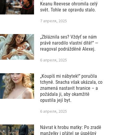
Keanu Reevese ohromila celý
svět. Tohle se opravdu stalo.
7 апреля, 2025
„Zbláznila ses? Vždyť se nám
právě narodilo vlastní dítě!“ —
reagoval podrážděně Alexej.
6 апреля, 2025
„Koupíš mi nábytek!“ poručila
tchyně. Snacha však ukázala, co
znamená nastavit hranice – a
požádala ji, aby okamžitě
opustila její byt.
6 апреля, 2025
Návrat k hrobu matky: Po zradě
manželky i přátel se úspěšný