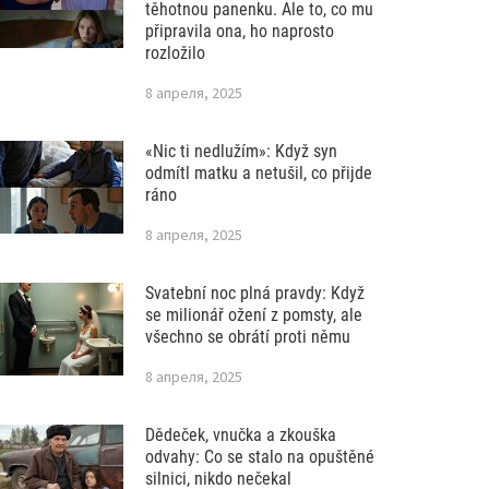
těhotnou panenku. Ale to, co mu
připravila ona, ho naprosto
rozložilo
8 апреля, 2025
«Nic ti nedlužím»: Když syn
odmítl matku a netušil, co přijde
ráno
8 апреля, 2025
Svatební noc plná pravdy: Když
se milionář ožení z pomsty, ale
všechno se obrátí proti němu
8 апреля, 2025
Dědeček, vnučka a zkouška
odvahy: Co se stalo na opuštěné
silnici, nikdo nečekal