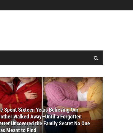
e Spent Sixteen Years Believing Our
other Walked Away—Until a Forgotten
etter Uncovered the Family Secret No One
as Meant to Find