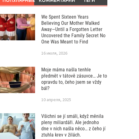
ПОПУЛЯРНЫЕ
КОММЕНТАРИИ
ТЕГИ
We Spent Sixteen Years
Believing Our Mother Walked
Away—Until a Forgotten Letter
Uncovered the Family Secret No
One Was Meant to Find
16 июля, 2026
Moje máma našla tenhle
předmět v tátově zásuvce… Je to
opravdu to, čeho jsem se vždy
bál?
10 апреля, 2025
Všichni se jí smáli, když měnila
pleny miliardáři. Ale jednoho
dne v nich našla něco… z čeho jí
ztuhla krev v žilách.