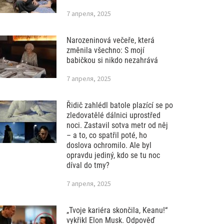
7 апреля, 2025
Narozeninová večeře, která
změnila všechno: S mojí
babičkou si nikdo nezahrává
7 апреля, 2025
Řidič zahlédl batole plazící se po
zledovatělé dálnici uprostřed
noci. Zastavil sotva metr od něj
– a to, co spatřil poté, ho
doslova ochromilo. Ale byl
opravdu jediný, kdo se tu noc
díval do tmy?
7 апреля, 2025
„Tvoje kariéra skončila, Keanu!“
vykřikl Elon Musk. Odpověď