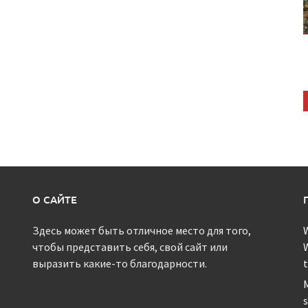
О САЙТЕ
Здесь может быть отличное место для того,
W
чтобы представить себя, свой сайт или
выразить какие-то благодарности.
t
M
s