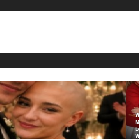
W
M
L
W