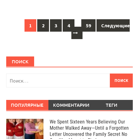
Навигация
1
2
3
4
…
59
Следующие
по
сообщениям
ПОИСК
Найти:
ПОПУЛЯРНЫЕ
КОММЕНТАРИИ
ТЕГИ
We Spent Sixteen Years Believing Our
Mother Walked Away—Until a Forgotten
Letter Uncovered the Family Secret No