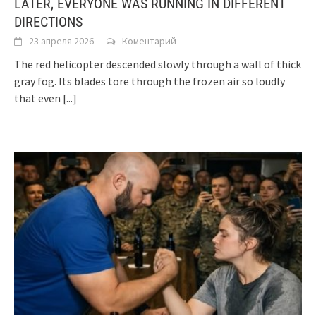
LATER, EVERYONE WAS RUNNING IN DIFFERENT
DIRECTIONS
23 апреля 2026
Коментарий
The red helicopter descended slowly through a wall of thick
gray fog. Its blades tore through the frozen air so loudly
that even
[...]