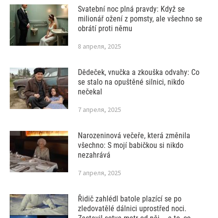
Svatební noc plná pravdy: Když se
milionář ožení z pomsty, ale všechno se
obrátí proti němu
8 апреля, 2025
Dědeček, vnučka a zkouška odvahy: Co
se stalo na opuštěné silnici, nikdo
nečekal
7 апреля, 2025
Narozeninová večeře, která změnila
všechno: S mojí babičkou si nikdo
nezahrává
7 апреля, 2025
Řidič zahlédl batole plazící se po
zledovatělé dálnici uprostřed noci.