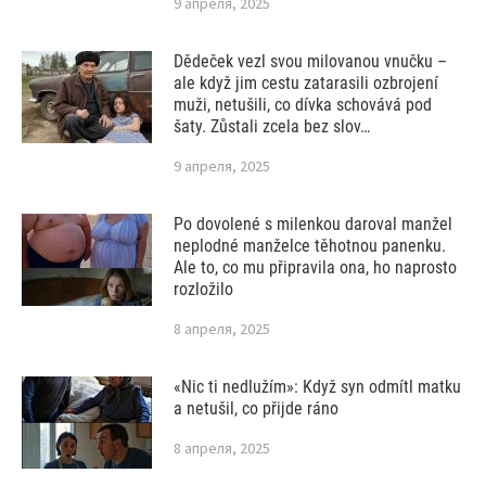
9 апреля, 2025
Dědeček vezl svou milovanou vnučku –
ale když jim cestu zatarasili ozbrojení
muži, netušili, co dívka schovává pod
šaty. Zůstali zcela bez slov…
9 апреля, 2025
Po dovolené s milenkou daroval manžel
neplodné manželce těhotnou panenku.
Ale to, co mu připravila ona, ho naprosto
rozložilo
8 апреля, 2025
«Nic ti nedlužím»: Když syn odmítl matku
a netušil, co přijde ráno
8 апреля, 2025