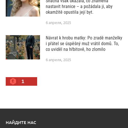
Snacha však ukázala, co znamená
nastavit hranice – a požádala ji, aby
okamžitě opustila její byt.
6 апреля, 2025
Návrat k hrobu matky: Po zradě manželky
i přátel se úspěšný muž vrátil domů. To,
co uviděl na hřbitově, ho zlomilo
6 апреля, 2025
1
НАЙДИТЕ НАС