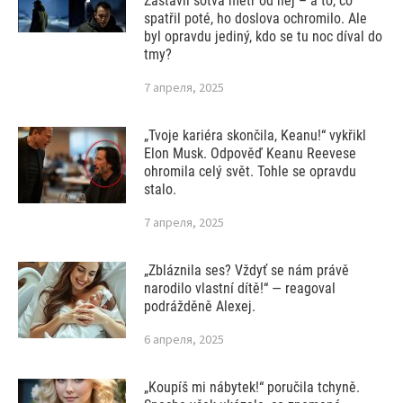
Zastavil sotva metr od něj – a to, co
spatřil poté, ho doslova ochromilo. Ale
byl opravdu jediný, kdo se tu noc díval do
tmy?
7 апреля, 2025
„Tvoje kariéra skončila, Keanu!“ vykřikl
Elon Musk. Odpověď Keanu Reevese
ohromila celý svět. Tohle se opravdu
stalo.
7 апреля, 2025
„Zbláznila ses? Vždyť se nám právě
narodilo vlastní dítě!“ — reagoval
podrážděně Alexej.
6 апреля, 2025
„Koupíš mi nábytek!“ poručila tchyně.