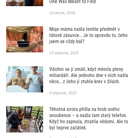
One Was Meant to Find
16 июля, 2026
Moje máma našla tenhle předmět v
tátově zásuvce… Je to opravdu to, čeho
jsem se vždy bál?
10 апреля, 2025
Všichni se jí smáli, když měnila pleny
miliardáři. Ale jednoho dne v nich našla
něco… z čeho jí ztuhla krev v žilách.
9 апреля, 2025
Těhotná sirota přišla na hrob svého
snoubence – a našla tam starý telefon.
Když ho zapnula, ztratila vědomí. Ale to
byl teprve začátek.