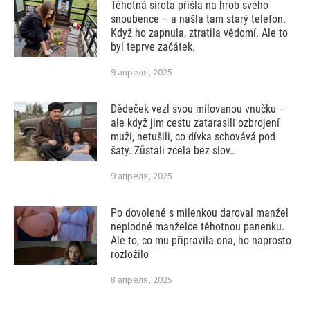
Těhotná sirota přišla na hrob svého
snoubence – a našla tam starý telefon.
Když ho zapnula, ztratila vědomí. Ale to
byl teprve začátek.
9 апреля, 2025
Dědeček vezl svou milovanou vnučku –
ale když jim cestu zatarasili ozbrojení
muži, netušili, co dívka schovává pod
šaty. Zůstali zcela bez slov…
9 апреля, 2025
Po dovolené s milenkou daroval manžel
neplodné manželce těhotnou panenku.
Ale to, co mu připravila ona, ho naprosto
rozložilo
8 апреля, 2025