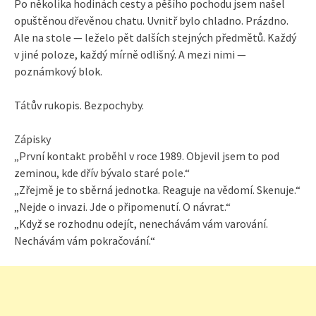
Po několika hodinách cesty a pěšího pochodu jsem našel
opuštěnou dřevěnou chatu. Uvnitř bylo chladno. Prázdno.
Ale na stole — leželo pět dalších stejných předmětů. Každý
v jiné poloze, každý mírně odlišný. A mezi nimi —
poznámkový blok.
Tátův rukopis. Bezpochyby.
Zápisky
„První kontakt proběhl v roce 1989. Objevil jsem to pod
zeminou, kde dřív bývalo staré pole.“
„Zřejmě je to sběrná jednotka. Reaguje na vědomí. Skenuje.“
„Nejde o invazi. Jde o připomenutí. O návrat.“
„Když se rozhodnu odejít, nenechávám vám varování.
Nechávám vám pokračování.“