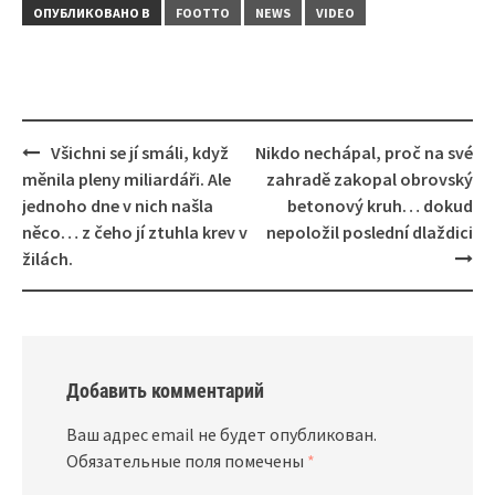
ОПУБЛИКОВАНО В
FOOTTO
NEWS
VIDEO
Навигация
Všichni se jí smáli, když
Nikdo nechápal, proč na své
měnila pleny miliardáři. Ale
zahradě zakopal obrovský
jednoho dne v nich našla
betonový kruh… dokud
něco… z čeho jí ztuhla krev v
nepoložil poslední dlaždici
žilách.
Добавить комментарий
Ваш адрес email не будет опубликован.
Обязательные поля помечены
*