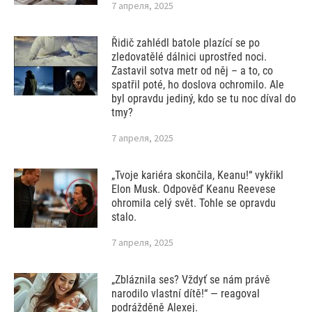
7 апреля, 2025
Řidič zahlédl batole plazící se po
zledovatělé dálnici uprostřed noci.
Zastavil sotva metr od něj – a to, co
spatřil poté, ho doslova ochromilo. Ale
byl opravdu jediný, kdo se tu noc díval do
tmy?
7 апреля, 2025
„Tvoje kariéra skončila, Keanu!“ vykřikl
Elon Musk. Odpověď Keanu Reevese
ohromila celý svět. Tohle se opravdu
stalo.
7 апреля, 2025
„Zbláznila ses? Vždyť se nám právě
narodilo vlastní dítě!“ — reagoval
podrážděně Alexej.