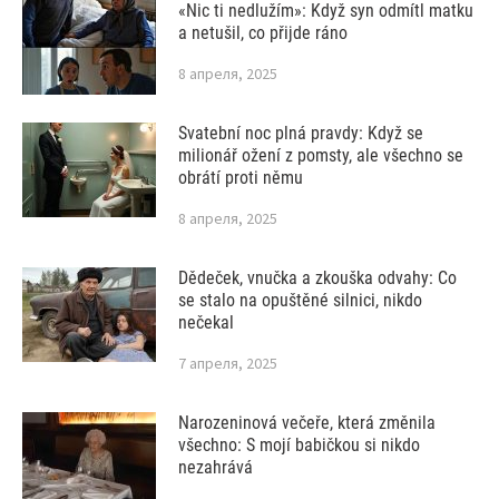
«Nic ti nedlužím»: Když syn odmítl matku
a netušil, co přijde ráno
8 апреля, 2025
Svatební noc plná pravdy: Když se
milionář ožení z pomsty, ale všechno se
obrátí proti němu
8 апреля, 2025
Dědeček, vnučka a zkouška odvahy: Co
se stalo na opuštěné silnici, nikdo
nečekal
7 апреля, 2025
Narozeninová večeře, která změnila
všechno: S mojí babičkou si nikdo
nezahrává