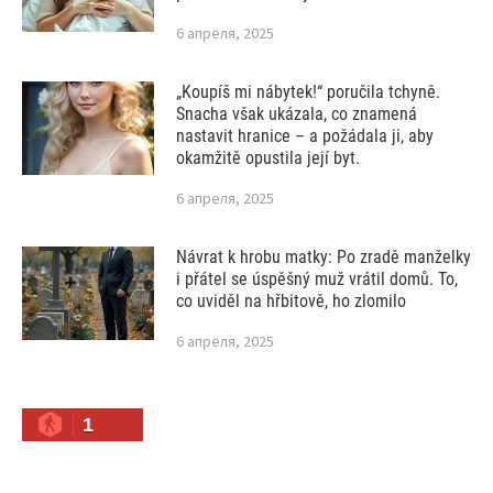
6 апреля, 2025
„Koupíš mi nábytek!“ poručila tchyně.
Snacha však ukázala, co znamená
nastavit hranice – a požádala ji, aby
okamžitě opustila její byt.
6 апреля, 2025
Návrat k hrobu matky: Po zradě manželky
i přátel se úspěšný muž vrátil domů. To,
co uviděl na hřbitově, ho zlomilo
6 апреля, 2025
1