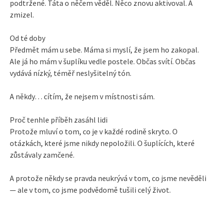
podtržené. Táta o něčem věděl. Něco znovu aktivoval. A
zmizel.
Od té doby
Předmět mám u sebe. Máma si myslí, že jsem ho zakopal.
Ale já ho mám v šuplíku vedle postele. Občas svítí. Občas
vydává nízký, téměř neslyšitelný tón.
A někdy… cítím, že nejsem v místnosti sám.
Proč tenhle příběh zasáhl lidi
Protože mluví o tom, co je v každé rodině skryto. O
otázkách, které jsme nikdy nepoložili. O šuplících, které
zůstávaly zamčené.
A protože někdy se pravda neukrývá v tom, co jsme nevěděli
— ale v tom, co jsme podvědomě tušili celý život.