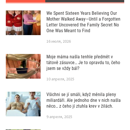
We Spent Sixteen Years Believing Our
Mother Walked Away—Until a Forgotten
Letter Uncovered the Family Secret No
One Was Meant to Find
16 июля, 2026
Moje máma našla tenhle předmět v
tátově zásuvce… Je to opravdu to, čeho
jsem se vždy bál?
10 апреля, 2025
Všichni se jí smáli, když měnila pleny
miliardáři. Ale jednoho dne v nich našla
něco… z čeho jí ztuhla krev v žilách.
9 апреля, 2025