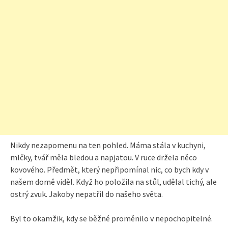
Nikdy nezapomenu na ten pohled. Máma stála v kuchyni,
mlčky, tvář měla bledou a napjatou. V ruce držela něco
kovového. Předmět, který nepřipomínal nic, co bych kdy v
našem domě viděl. Když ho položila na stůl, udělal tichý, ale
ostrý zvuk. Jakoby nepatřil do našeho světa.
Byl to okamžik, kdy se běžné proměnilo v nepochopitelné.