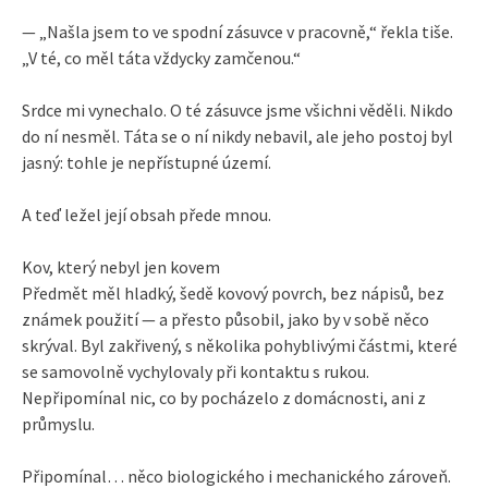
— „Našla jsem to ve spodní zásuvce v pracovně,“ řekla tiše.
„V té, co měl táta vždycky zamčenou.“
Srdce mi vynechalo. O té zásuvce jsme všichni věděli. Nikdo
do ní nesměl. Táta se o ní nikdy nebavil, ale jeho postoj byl
jasný: tohle je nepřístupné území.
A teď ležel její obsah přede mnou.
Kov, který nebyl jen kovem
Předmět měl hladký, šedě kovový povrch, bez nápisů, bez
známek použití — a přesto působil, jako by v sobě něco
skrýval. Byl zakřivený, s několika pohyblivými částmi, které
se samovolně vychylovaly při kontaktu s rukou.
Nepřipomínal nic, co by pocházelo z domácnosti, ani z
průmyslu.
Připomínal… něco biologického i mechanického zároveň.