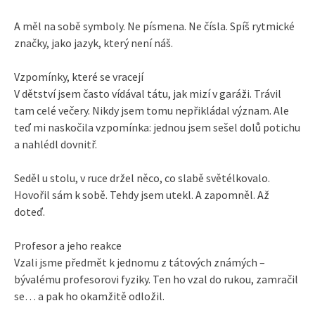
A měl na sobě symboly. Ne písmena. Ne čísla. Spíš rytmické
značky, jako jazyk, který není náš.
Vzpomínky, které se vracejí
V dětství jsem často vídával tátu, jak mizí v garáži. Trávil
tam celé večery. Nikdy jsem tomu nepřikládal význam. Ale
teď mi naskočila vzpomínka: jednou jsem sešel dolů potichu
a nahlédl dovnitř.
Seděl u stolu, v ruce držel něco, co slabě světélkovalo.
Hovořil sám k sobě. Tehdy jsem utekl. A zapomněl. Až
doteď.
Profesor a jeho reakce
Vzali jsme předmět k jednomu z tátových známých –
bývalému profesorovi fyziky. Ten ho vzal do rukou, zamračil
se… a pak ho okamžitě odložil.