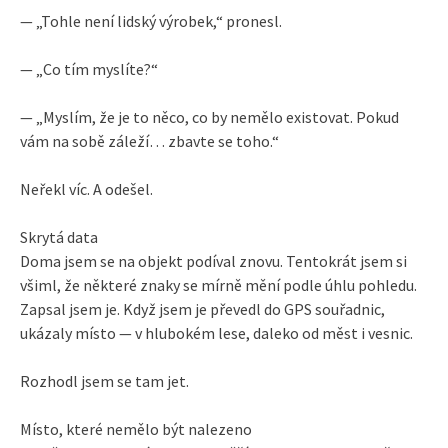
— „Tohle není lidský výrobek,“ pronesl.
— „Co tím myslíte?“
— „Myslím, že je to něco, co by nemělo existovat. Pokud
vám na sobě záleží… zbavte se toho.“
Neřekl víc. A odešel.
Skrytá data
Doma jsem se na objekt podíval znovu. Tentokrát jsem si
všiml, že některé znaky se mírně mění podle úhlu pohledu.
Zapsal jsem je. Když jsem je převedl do GPS souřadnic,
ukázaly místo — v hlubokém lese, daleko od měst i vesnic.
Rozhodl jsem se tam jet.
Místo, které nemělo být nalezeno