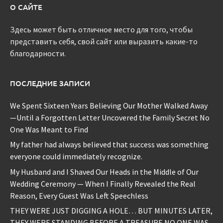
О САЙТЕ
Здесь может быть отличное место для того, чтобы
представить себя, свой сайт или выразить какие-то
благодарности.
ПОСЛЕДНИЕ ЗАПИСИ
We Spent Sixteen Years Believing Our Mother Walked Away
—Until a Forgotten Letter Uncovered the Family Secret No
One Was Meant to Find
My father had always believed that success was something
everyone could immediately recognize.
My Husband and I Shaved Our Heads in the Middle of Our
Wedding Ceremony — When I Finally Revealed the Real
Reason, Every Guest Was Left Speechless
THEY WERE JUST DIGGING A HOLE… BUT MINUTES LATER,
THEY WERE STANDING BEFORE A TREASURE NO ONE WAS