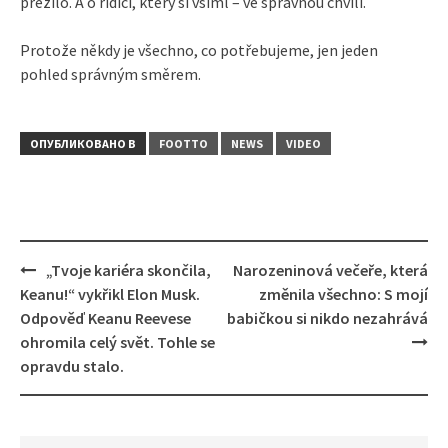
přežilo. A o řidiči, který si všiml – ve správnou chvíli.
Protože někdy je všechno, co potřebujeme, jen jeden
pohled správným směrem.
ОПУБЛИКОВАНО В
FOOTTO
NEWS
VIDEO
Навигация
„Tvoje kariéra skončila,
Narozeninová večeře, která
Keanu!“ vykřikl Elon Musk.
změnila všechno: S mojí
Odpověď Keanu Reevese
babičkou si nikdo nezahrává
ohromila celý svět. Tohle se
opravdu stalo.