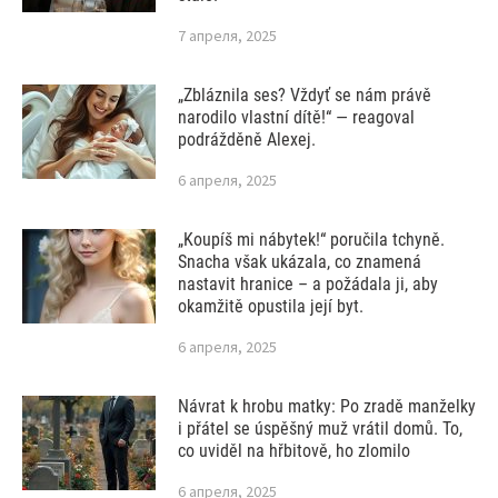
7 апреля, 2025
„Zbláznila ses? Vždyť se nám právě
narodilo vlastní dítě!“ — reagoval
podrážděně Alexej.
6 апреля, 2025
„Koupíš mi nábytek!“ poručila tchyně.
Snacha však ukázala, co znamená
nastavit hranice – a požádala ji, aby
okamžitě opustila její byt.
6 апреля, 2025
Návrat k hrobu matky: Po zradě manželky
i přátel se úspěšný muž vrátil domů. To,
co uviděl na hřbitově, ho zlomilo
6 апреля, 2025