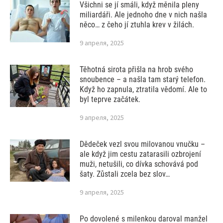
Všichni se jí smáli, když měnila pleny
miliardáři. Ale jednoho dne v nich našla
něco… z čeho jí ztuhla krev v žilách.
9 апреля, 2025
Těhotná sirota přišla na hrob svého
snoubence – a našla tam starý telefon.
Když ho zapnula, ztratila vědomí. Ale to
byl teprve začátek.
9 апреля, 2025
Dědeček vezl svou milovanou vnučku –
ale když jim cestu zatarasili ozbrojení
muži, netušili, co dívka schovává pod
šaty. Zůstali zcela bez slov…
9 апреля, 2025
Po dovolené s milenkou daroval manžel