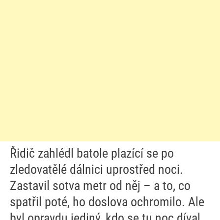
Řidič zahlédl batole plazící se po
zledovatělé dálnici uprostřed noci.
Zastavil sotva metr od něj – a to, co
spatřil poté, ho doslova ochromilo. Ale
byl opravdu jediný, kdo se tu noc díval