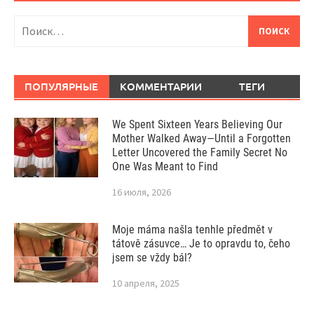
Найти:
ПОПУЛЯРНЫЕ
КОММЕНТАРИИ
ТЕГИ
We Spent Sixteen Years Believing Our
Mother Walked Away—Until a Forgotten
Letter Uncovered the Family Secret No
One Was Meant to Find
16 июля, 2026
Moje máma našla tenhle předmět v
tátově zásuvce… Je to opravdu to, čeho
jsem se vždy bál?
10 апреля, 2025