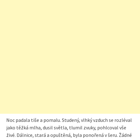
Noc padala tiše a pomalu. Studený, vlhký vzduch se rozléval
jako těžká mlha, dusil světla, tlumil zvuky, pohlcoval vše
živé. Dálnice, stará a opuštěná, byla ponořená v šeru. Žádné