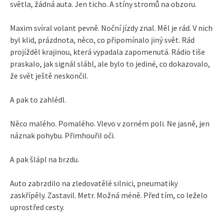
světla, žádná auta. Jen ticho. A stíny stromů na obzoru.
Maxim svíral volant pevně. Noční jízdy znal. Měl je rád. V nich
byl klid, prázdnota, něco, co připomínalo jiný svět. Rád
projížděl krajinou, která vypadala zapomenutá. Rádio tiše
praskalo, jak signál slábl, ale bylo to jediné, co dokazovalo,
že svět ještě neskončil.
A pak to zahlédl.
Něco malého. Pomalého. Vlevo v zorném poli. Ne jasně, jen
náznak pohybu. Přimhouřil oči.
A pak šlápl na brzdu.
Auto zabrzdilo na zledovatělé silnici, pneumatiky
zaskřípěly. Zastavil. Metr. Možná méně. Před tím, co leželo
uprostřed cesty.