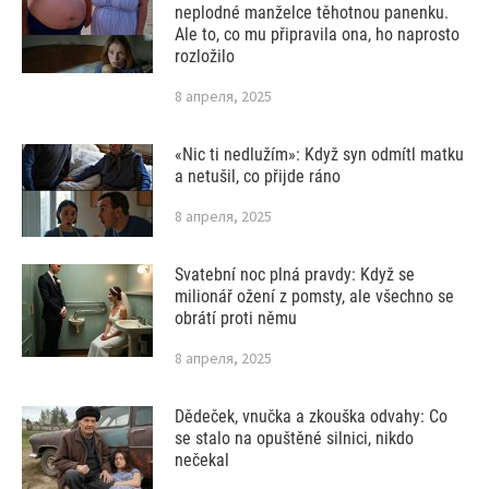
neplodné manželce těhotnou panenku.
Ale to, co mu připravila ona, ho naprosto
rozložilo
8 апреля, 2025
«Nic ti nedlužím»: Když syn odmítl matku
a netušil, co přijde ráno
8 апреля, 2025
Svatební noc plná pravdy: Když se
milionář ožení z pomsty, ale všechno se
obrátí proti němu
8 апреля, 2025
Dědeček, vnučka a zkouška odvahy: Co
se stalo na opuštěné silnici, nikdo
nečekal