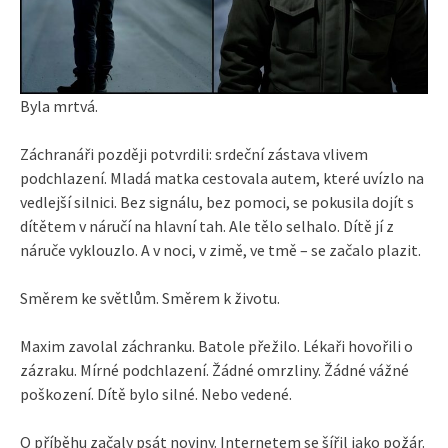
Byla mrtvá.
Záchranáři později potvrdili: srdeční zástava vlivem
podchlazení. Mladá matka cestovala autem, které uvízlo na
vedlejší silnici. Bez signálu, bez pomoci, se pokusila dojít s
dítětem v náručí na hlavní tah. Ale tělo selhalo. Dítě jí z
náruče vyklouzlo. A v noci, v zimě, ve tmě – se začalo plazit.
Směrem ke světlům. Směrem k životu.
Maxim zavolal záchranku. Batole přežilo. Lékaři hovořili o
zázraku. Mírné podchlazení. Žádné omrzliny. Žádné vážné
poškození. Dítě bylo silné. Nebo vedené.
O příběhu začaly psát noviny. Internetem se šířil jako požár.