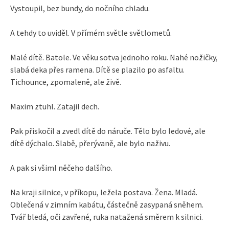
Vystoupil, bez bundy, do nočního chladu.
A tehdy to uviděl. V přímém světle světlometů.
Malé dítě. Batole. Ve věku sotva jednoho roku. Nahé nožičky,
slabá deka přes ramena. Dítě se plazilo po asfaltu.
Tichounce, zpomaleně, ale živě.
Maxim ztuhl. Zatajil dech.
Pak přiskočil a zvedl dítě do náruče. Tělo bylo ledové, ale
dítě dýchalo. Slabě, přerývaně, ale bylo naživu.
A pak si všiml něčeho dalšího.
Na kraji silnice, v příkopu, ležela postava. Žena. Mladá.
Oblečená v zimním kabátu, částečně zasypaná sněhem.
Tvář bledá, oči zavřené, ruka natažená směrem k silnici.