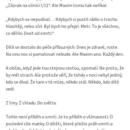
„Zázrak na silnici I/11“. Ale Maxim tomu tak neříkal.
„Kdybych se nepodíval… Kdybych si pustil rádio o trochu
hlasitěji, nebo zívl. Byl bych ho přejel. Metr. To je všechno,
co dělilo život od smrti.“
Dítě se dostalo do péče příbuzných. Dnes je zdravé, roste.
Na onu noc si pamatovat nebude. Ale Maxim ano. Každý den.
A občas, když jede tou stejnou cestou, zpomalí. Ne proto, že
by měl strach. Ale protože věří, že tehdy v noci nebyl jediný,
kdo se díval. Že tam v té mlze, někdo stál. Někdo, kdo dítě
vedl.
Z tmy. Z chladu. Do světla.
Tohle není příběh o smrti. Je to příběh o všímavosti. O
poslední síle matky. O dítěti, které přešlo práh smrti a