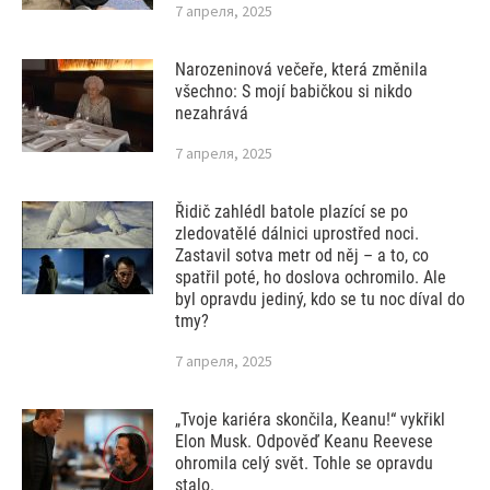
7 апреля, 2025
Narozeninová večeře, která změnila
všechno: S mojí babičkou si nikdo
nezahrává
7 апреля, 2025
Řidič zahlédl batole plazící se po
zledovatělé dálnici uprostřed noci.
Zastavil sotva metr od něj – a to, co
spatřil poté, ho doslova ochromilo. Ale
byl opravdu jediný, kdo se tu noc díval do
tmy?
7 апреля, 2025
„Tvoje kariéra skončila, Keanu!“ vykřikl
Elon Musk. Odpověď Keanu Reevese
ohromila celý svět. Tohle se opravdu
stalo.