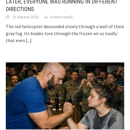
LATER, EVERYONE WAS RUNNING IN DIFFERENT
DIRECTIONS
23 апреля 2026
Коментарий
The red helicopter descended slowly through a wall of thick
gray fog. Its blades tore through the frozen air so loudly
that even
[...]