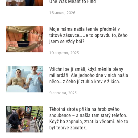
One Was Meant to Find
16 июля, 2026
Moje máma našla tenhle předmět v
tátově zásuvce… Je to opravdu to, čeho
jsem se vždy bál?
10 апреля, 2025
Všichni se jí smáli, když měnila pleny
miliardáři. Ale jednoho dne v nich našla
něco… z čeho jí ztuhla krev v žilách.
9 апреля, 2025
Těhotná sirota přišla na hrob svého
snoubence – a našla tam starý telefon.
Když ho zapnula, ztratila vědomí. Ale to
byl teprve začátek.