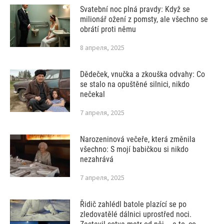
Svatební noc plná pravdy: Když se
milionář ožení z pomsty, ale všechno se
obrátí proti němu
8 апреля, 2025
Dědeček, vnučka a zkouška odvahy: Co
se stalo na opuštěné silnici, nikdo
nečekal
7 апреля, 2025
Narozeninová večeře, která změnila
všechno: S mojí babičkou si nikdo
nezahrává
7 апреля, 2025
Řidič zahlédl batole plazící se po
zledovatělé dálnici uprostřed noci.