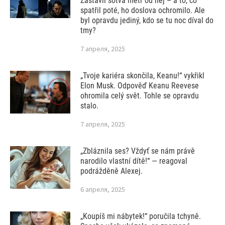
Zastavil sotva metr od něj – a to, co
spatřil poté, ho doslova ochromilo. Ale
byl opravdu jediný, kdo se tu noc díval do
tmy?
7 апреля, 2025
„Tvoje kariéra skončila, Keanu!“ vykřikl
Elon Musk. Odpověď Keanu Reevese
ohromila celý svět. Tohle se opravdu
stalo.
7 апреля, 2025
„Zbláznila ses? Vždyť se nám právě
narodilo vlastní dítě!“ — reagoval
podrážděně Alexej.
6 апреля, 2025
„Koupíš mi nábytek!“ poručila tchyně.