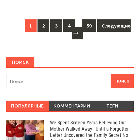
Навигация
1
2
3
4
…
59
Следующие
по
сообщениям
ПОИСК
Найти:
ПОПУЛЯРНЫЕ
КОММЕНТАРИИ
ТЕГИ
We Spent Sixteen Years Believing Our
Mother Walked Away—Until a Forgotten
Letter Uncovered the Family Secret No