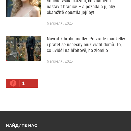
Snacha však ukázala, co znamená
nastavit hranice – a požádala ji, aby
okamžitě opustila její byt.
6 апреля, 2025
Návrat k hrobu matky: Po zradě manželky
i přátel se úspěšný muž vrátil domů. To,
co uviděl na hřbitově, ho zlomilo
6 апреля, 2025
1
НАЙДИТЕ НАС