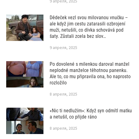
9 апреля, 2025
Dědeček vezl svou milovanou vnučku –
ale když jim cestu zatarasili ozbrojení
muži, netušili, co dívka schovává pod
šaty. Zůstali zcela bez slov…
9 апреля, 2025
Po dovolené s milenkou daroval manžel
neplodné manželce těhotnou panenku.
Ale to, co mu připravila ona, ho naprosto
rozložilo
8 апреля, 2025
«Nic ti nedlužím»: Když syn odmítl matku
a netušil, co přijde ráno
8 апреля, 2025