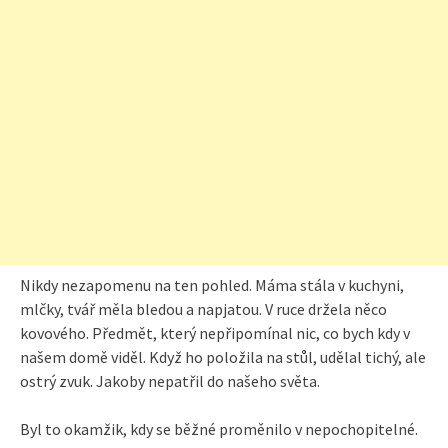
Nikdy nezapomenu na ten pohled. Máma stála v kuchyni,
mlčky, tvář měla bledou a napjatou. V ruce držela něco
kovového. Předmět, který nepřipomínal nic, co bych kdy v
našem domě viděl. Když ho položila na stůl, udělal tichý, ale
ostrý zvuk. Jakoby nepatřil do našeho světa.
Byl to okamžik, kdy se běžné proměnilo v nepochopitelné.