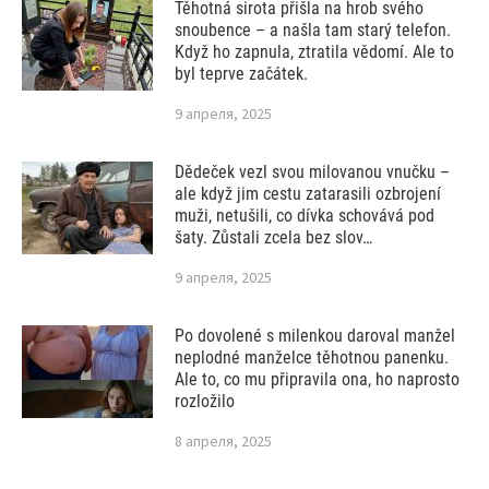
Těhotná sirota přišla na hrob svého
snoubence – a našla tam starý telefon.
Když ho zapnula, ztratila vědomí. Ale to
byl teprve začátek.
9 апреля, 2025
Dědeček vezl svou milovanou vnučku –
ale když jim cestu zatarasili ozbrojení
muži, netušili, co dívka schovává pod
šaty. Zůstali zcela bez slov…
9 апреля, 2025
Po dovolené s milenkou daroval manžel
neplodné manželce těhotnou panenku.
Ale to, co mu připravila ona, ho naprosto
rozložilo
8 апреля, 2025