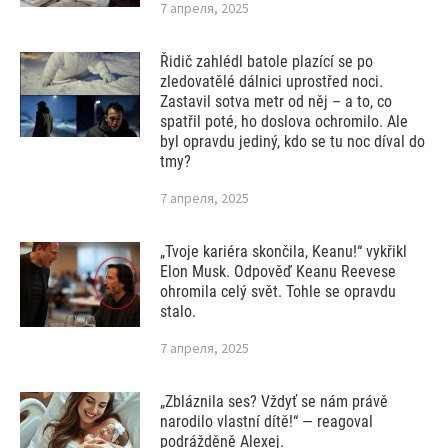
7 апреля, 2025
Řidič zahlédl batole plazící se po
zledovatělé dálnici uprostřed noci.
Zastavil sotva metr od něj – a to, co
spatřil poté, ho doslova ochromilo. Ale
byl opravdu jediný, kdo se tu noc díval do
tmy?
7 апреля, 2025
„Tvoje kariéra skončila, Keanu!“ vykřikl
Elon Musk. Odpověď Keanu Reevese
ohromila celý svět. Tohle se opravdu
stalo.
7 апреля, 2025
„Zbláznila ses? Vždyť se nám právě
narodilo vlastní dítě!“ — reagoval
podrážděně Alexej.