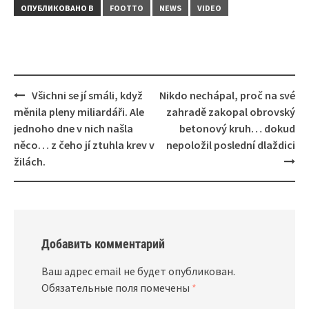
ОПУБЛИКОВАНО В
FOOTTO
NEWS
VIDEO
Навигация
Všichni se jí smáli, když
Nikdo nechápal, proč na své
měnila pleny miliardáři. Ale
zahradě zakopal obrovský
jednoho dne v nich našla
betonový kruh… dokud
něco… z čeho jí ztuhla krev v
nepoložil poslední dlaždici
žilách.
Добавить комментарий
Ваш адрес email не будет опубликован.
Обязательные поля помечены
*