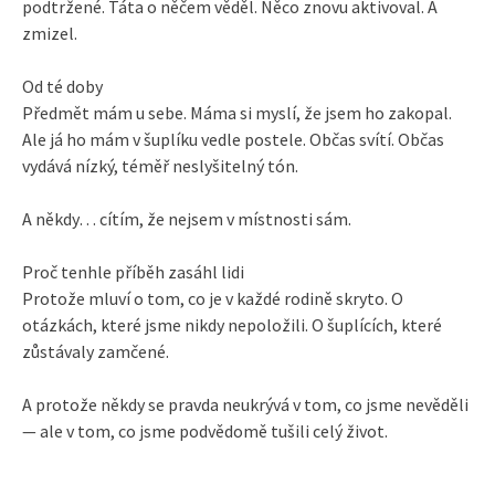
podtržené. Táta o něčem věděl. Něco znovu aktivoval. A
zmizel.
Od té doby
Předmět mám u sebe. Máma si myslí, že jsem ho zakopal.
Ale já ho mám v šuplíku vedle postele. Občas svítí. Občas
vydává nízký, téměř neslyšitelný tón.
A někdy… cítím, že nejsem v místnosti sám.
Proč tenhle příběh zasáhl lidi
Protože mluví o tom, co je v každé rodině skryto. O
otázkách, které jsme nikdy nepoložili. O šuplících, které
zůstávaly zamčené.
A protože někdy se pravda neukrývá v tom, co jsme nevěděli
— ale v tom, co jsme podvědomě tušili celý život.