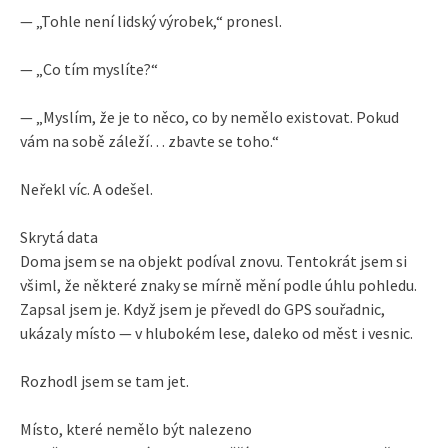
— „Tohle není lidský výrobek,“ pronesl.
— „Co tím myslíte?“
— „Myslím, že je to něco, co by nemělo existovat. Pokud
vám na sobě záleží… zbavte se toho.“
Neřekl víc. A odešel.
Skrytá data
Doma jsem se na objekt podíval znovu. Tentokrát jsem si
všiml, že některé znaky se mírně mění podle úhlu pohledu.
Zapsal jsem je. Když jsem je převedl do GPS souřadnic,
ukázaly místo — v hlubokém lese, daleko od měst i vesnic.
Rozhodl jsem se tam jet.
Místo, které nemělo být nalezeno