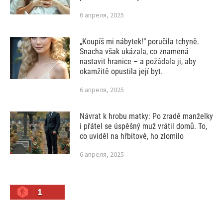
6 апреля, 2025
„Koupíš mi nábytek!“ poručila tchyně.
Snacha však ukázala, co znamená
nastavit hranice – a požádala ji, aby
okamžitě opustila její byt.
6 апреля, 2025
Návrat k hrobu matky: Po zradě manželky
i přátel se úspěšný muž vrátil domů. To,
co uviděl na hřbitově, ho zlomilo
6 апреля, 2025
1