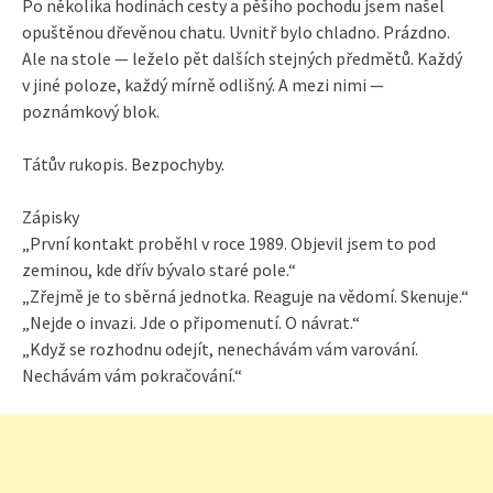
Po několika hodinách cesty a pěšího pochodu jsem našel
opuštěnou dřevěnou chatu. Uvnitř bylo chladno. Prázdno.
Ale na stole — leželo pět dalších stejných předmětů. Každý
v jiné poloze, každý mírně odlišný. A mezi nimi —
poznámkový blok.
Tátův rukopis. Bezpochyby.
Zápisky
„První kontakt proběhl v roce 1989. Objevil jsem to pod
zeminou, kde dřív bývalo staré pole.“
„Zřejmě je to sběrná jednotka. Reaguje na vědomí. Skenuje.“
„Nejde o invazi. Jde o připomenutí. O návrat.“
„Když se rozhodnu odejít, nenechávám vám varování.
Nechávám vám pokračování.“