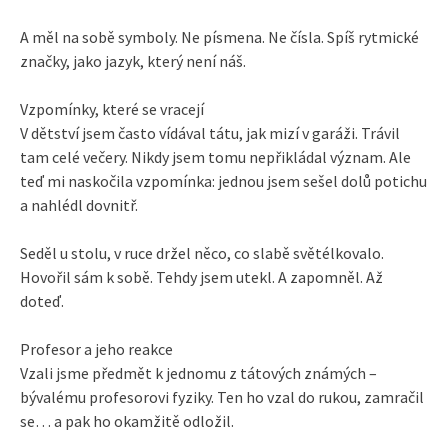
A měl na sobě symboly. Ne písmena. Ne čísla. Spíš rytmické
značky, jako jazyk, který není náš.
Vzpomínky, které se vracejí
V dětství jsem často vídával tátu, jak mizí v garáži. Trávil
tam celé večery. Nikdy jsem tomu nepřikládal význam. Ale
teď mi naskočila vzpomínka: jednou jsem sešel dolů potichu
a nahlédl dovnitř.
Seděl u stolu, v ruce držel něco, co slabě světélkovalo.
Hovořil sám k sobě. Tehdy jsem utekl. A zapomněl. Až
doteď.
Profesor a jeho reakce
Vzali jsme předmět k jednomu z tátových známých –
bývalému profesorovi fyziky. Ten ho vzal do rukou, zamračil
se… a pak ho okamžitě odložil.