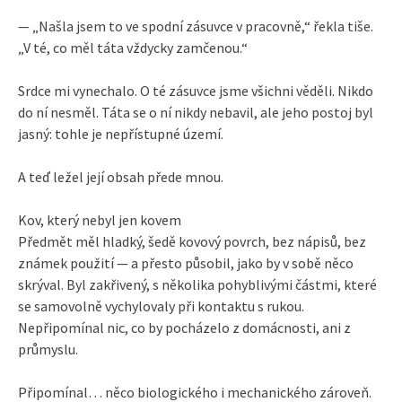
— „Našla jsem to ve spodní zásuvce v pracovně,“ řekla tiše.
„V té, co měl táta vždycky zamčenou.“
Srdce mi vynechalo. O té zásuvce jsme všichni věděli. Nikdo
do ní nesměl. Táta se o ní nikdy nebavil, ale jeho postoj byl
jasný: tohle je nepřístupné území.
A teď ležel její obsah přede mnou.
Kov, který nebyl jen kovem
Předmět měl hladký, šedě kovový povrch, bez nápisů, bez
známek použití — a přesto působil, jako by v sobě něco
skrýval. Byl zakřivený, s několika pohyblivými částmi, které
se samovolně vychylovaly při kontaktu s rukou.
Nepřipomínal nic, co by pocházelo z domácnosti, ani z
průmyslu.
Připomínal… něco biologického i mechanického zároveň.