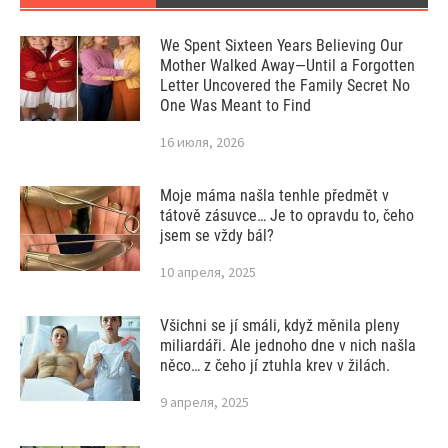
We Spent Sixteen Years Believing Our
Mother Walked Away—Until a Forgotten
Letter Uncovered the Family Secret No
One Was Meant to Find
16 июля, 2026
Moje máma našla tenhle předmět v
tátově zásuvce… Je to opravdu to, čeho
jsem se vždy bál?
10 апреля, 2025
Všichni se jí smáli, když měnila pleny
miliardáři. Ale jednoho dne v nich našla
něco… z čeho jí ztuhla krev v žilách.
9 апреля, 2025