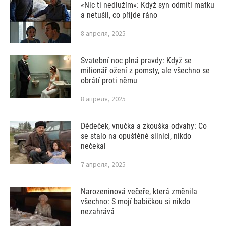
«Nic ti nedlužím»: Když syn odmítl matku
a netušil, co přijde ráno
8 апреля, 2025
Svatební noc plná pravdy: Když se
milionář ožení z pomsty, ale všechno se
obrátí proti němu
8 апреля, 2025
Dědeček, vnučka a zkouška odvahy: Co
se stalo na opuštěné silnici, nikdo
nečekal
7 апреля, 2025
Narozeninová večeře, která změnila
všechno: S mojí babičkou si nikdo
nezahrává