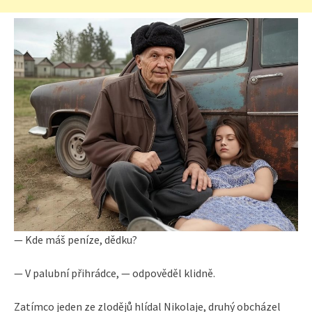
— Kde máš peníze, dědku?
— V palubní přihrádce, — odpověděl klidně.
Zatímco jeden ze zlodějů hlídal Nikolaje, druhý obcházel