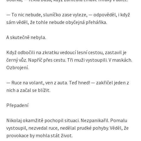
— To nic nebude, sluníčko zase vyleze, — odpověděl, i když
sám věděl, že tohle nebude obyčejná přeháňka.
A skutečně nebyla.
Když odbočili na zkratku vedoucí lesní cestou, zastavil je
černý vůz. Napříč přes cestu. Tři muži vystoupili. V maskách.
Ozbrojení.
— Ruce na volant, ven z auta. Teď hned! — zakřičel jeden z
nich a začal se blížit.
Přepadení
Nikolaj okamžitě pochopil situaci. Nezpanikařil. Pomalu
vystoupil, nezvedal ruce, nedělal prudké pohyby. Věděl, že
provokace by mohla stát život.