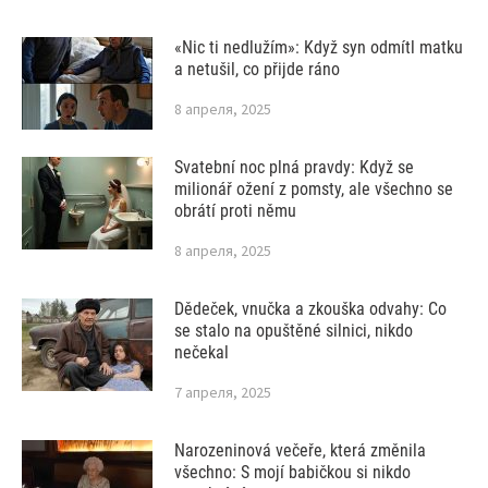
«Nic ti nedlužím»: Když syn odmítl matku
a netušil, co přijde ráno
8 апреля, 2025
Svatební noc plná pravdy: Když se
milionář ožení z pomsty, ale všechno se
obrátí proti němu
8 апреля, 2025
Dědeček, vnučka a zkouška odvahy: Co
se stalo na opuštěné silnici, nikdo
nečekal
7 апреля, 2025
Narozeninová večeře, která změnila
všechno: S mojí babičkou si nikdo