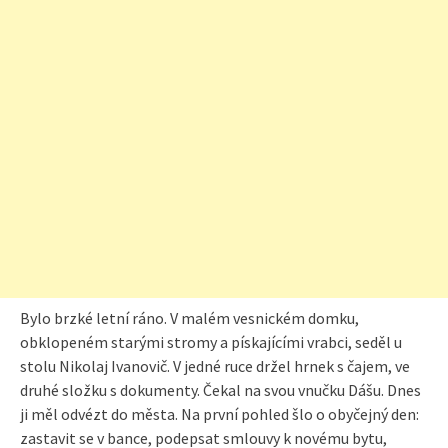
Bylo brzké letní ráno. V malém vesnickém domku,
obklopeném starými stromy a pískajícími vrabci, seděl u
stolu Nikolaj Ivanovič. V jedné ruce držel hrnek s čajem, ve
druhé složku s dokumenty. Čekal na svou vnučku Dášu. Dnes
ji měl odvézt do města. Na první pohled šlo o obyčejný den:
zastavit se v bance, podepsat smlouvy k novému bytu,