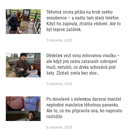
Těhotná sirota přišla na hrob svého
snoubence – a našla tam starý telefon.
Když ho zapnula, ztratila vědomí. Ale to
byl teprve začátek.
9 апреля, 2025
Dědeček vezl svou milovanou vnučku –
ale když jim cestu zatarasili ozbrojení
muži, netušili, co dívka schovává pod
šaty. Zůstali zcela bez slov…
9 апреля, 2025
Po dovolené s milenkou daroval manžel
neplodné manželce těhotnou panenku.
Ale to, co mu připravila ona, ho naprosto
rozložilo
8 апреля, 2025