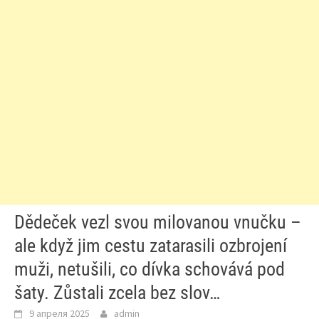
Dědeček vezl svou milovanou vnučku –
ale když jim cestu zatarasili ozbrojení
muži, netušili, co dívka schovává pod
šaty. Zůstali zcela bez slov…
9 апреля 2025
admin