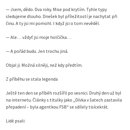
— Jsem, dědo. Dva roky. Mise pod krytím. Tyhle typy
sledujeme dlouho. Dnešek byl příležitostí je nachytat při
činu. A ty jsi mi pomohl. I když jsi o tom nevěděl.
— Ale… vždyť jsi moje holčička…
— A pořád budu. Jen trochu jiná.
Objal ji. Možná silněji, než kdy předtím.
Z příběhu se stala legenda
Ještě ten den se příběh rozšířil po vesnici. Druhý den už byl
na internetu. Články s titulky jako „Dívka v šatech zastavila
přepadení – byla agentkou FSB“ se sdílely tisícekrát.
Lidé psali: