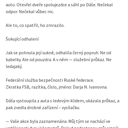
auto. Otevřel dveře spolujezdce a sáhl po Dáše. Nečekal
odpor. Nečekal vůbec nic.
Ale to, co spatřil, ho zmrazilo.
Šokující odhalení
Jak se pohnula její sukně, odhalila černý popruh. Ne od
kabelky. Ale od pouzdra. A v něm — služební průkaz. Ne
ledajaký.
Federální služba bezpečnosti Ruské federace.
Zkratka FSB, razítka, číslo, jméno: Darja N. Ivanovna.
Dáša vystoupila z auta s ledovým klidem, ukázala průkaz, a
pak zvedla drobné zařízení – vysílačku.
— Vaše akce byla zaznamenána. Můj tým se nachází ve
vzdálenosti dvou kilometrů. Pokud nedostanou můj signál