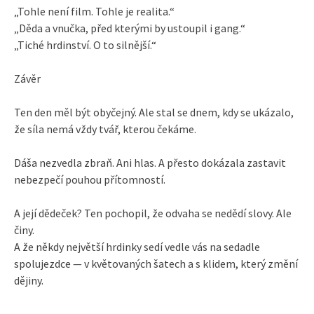
„Tohle není film. Tohle je realita.“
„Děda a vnučka, před kterými by ustoupil i gang.“
„Tiché hrdinství. O to silnější.“
Závěr
Ten den měl být obyčejný. Ale stal se dnem, kdy se ukázalo,
že síla nemá vždy tvář, kterou čekáme.
Dáša nezvedla zbraň. Ani hlas. A přesto dokázala zastavit
nebezpečí pouhou přítomností.
A její dědeček? Ten pochopil, že odvaha se nedědí slovy. Ale
činy.
A že někdy největší hrdinky sedí vedle vás na sedadle
spolujezdce — v květovaných šatech a s klidem, který změní
dějiny.