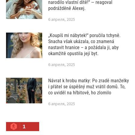
narodilo vlastní dítě!“ — reagoval
podrážděně Alexej.
6 апреля, 2025
„Koupíš mi nábytek!“ poručila tchyně.
Snacha však ukázala, co znamená
nastavit hranice – a požádala ji, aby
okamžitě opustila její byt.
6 апреля, 2025
Návrat k hrobu matky: Po zradě manželky
i přátel se úspěšný muž vrátil domů. To,
co uviděl na hřbitově, ho zlomilo
6 апреля, 2025
1