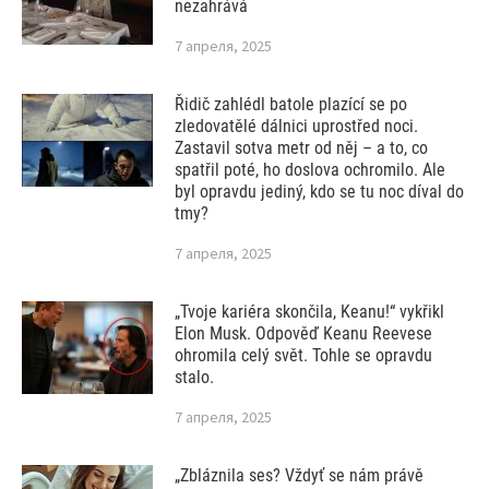
nezahrává
7 апреля, 2025
Řidič zahlédl batole plazící se po
zledovatělé dálnici uprostřed noci.
Zastavil sotva metr od něj – a to, co
spatřil poté, ho doslova ochromilo. Ale
byl opravdu jediný, kdo se tu noc díval do
tmy?
7 апреля, 2025
„Tvoje kariéra skončila, Keanu!“ vykřikl
Elon Musk. Odpověď Keanu Reevese
ohromila celý svět. Tohle se opravdu
stalo.
7 апреля, 2025
„Zbláznila ses? Vždyť se nám právě