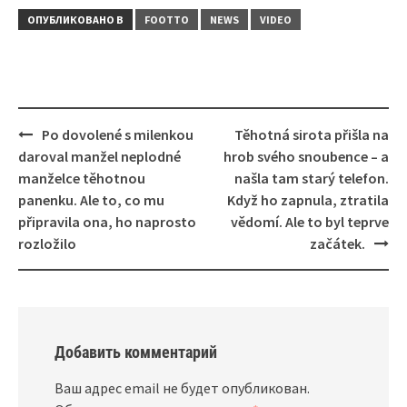
ОПУБЛИКОВАНО В
FOOTTO
NEWS
VIDEO
Навигация
Po dovolené s milenkou
Těhotná sirota přišla na
daroval manžel neplodné
hrob svého snoubence – a
manželce těhotnou
našla tam starý telefon.
panenku. Ale to, co mu
Když ho zapnula, ztratila
připravila ona, ho naprosto
vědomí. Ale to byl teprve
rozložilo
začátek.
Добавить комментарий
Ваш адрес email не будет опубликован.