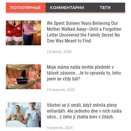
ПОПУЛЯРНЫЕ
КОММЕНТАРИИ
ТЕГИ
We Spent Sixteen Years Believing Our
Mother Walked Away—Until a Forgotten
Letter Uncovered the Family Secret No
One Was Meant to Find
16 июля, 2026
Moje máma našla tenhle předmět v
tátově zásuvce… Je to opravdu to, čeho
jsem se vždy bál?
10 апреля, 2025
Všichni se jí smáli, když měnila pleny
miliardáři. Ale jednoho dne v nich našla
něco… z čeho jí ztuhla krev v žilách.
9 апреля, 2025