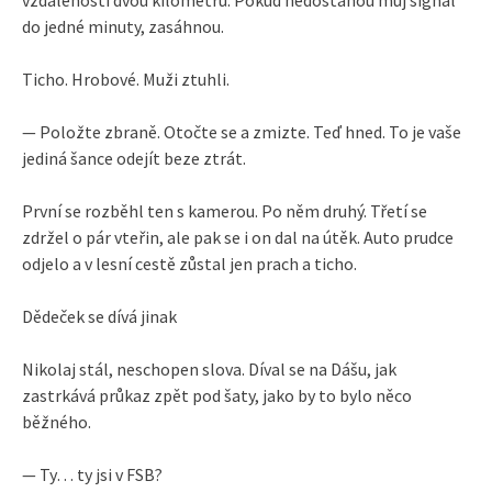
do jedné minuty, zasáhnou.
Ticho. Hrobové. Muži ztuhli.
— Položte zbraně. Otočte se a zmizte. Teď hned. To je vaše
jediná šance odejít beze ztrát.
První se rozběhl ten s kamerou. Po něm druhý. Třetí se
zdržel o pár vteřin, ale pak se i on dal na útěk. Auto prudce
odjelo a v lesní cestě zůstal jen prach a ticho.
Dědeček se dívá jinak
Nikolaj stál, neschopen slova. Díval se na Dášu, jak
zastrkává průkaz zpět pod šaty, jako by to bylo něco
běžného.
— Ty… ty jsi v FSB?