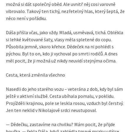
možná si dát společný oběd. Ale uvnitř něj cosi varovně
vibrovalo. Takový ten tichý, nezřetelný hlas, který šeptá, že
něco není v pořádku.
Dáša přišla včas, jako vždy. Mladá, usměvavá, tichá. Oblékla
si lehké květované šaty, vlasy měla spletené do copu.
Působila jemně, skoro křehce. Dědeček na ni pohlédl s
pýchou. Byl to on, kdo ji vychoval po smrti rodičů. A dnes
měl pocit, že ji možná už nikdy neuvidí stejnýma očima.
Cesta, která změnila všechno
Nasedli do jeho starého vozu – veterána z dob, kdy byl sám
ještě v aktivní službě. Cesta ubíhala pomalu, v poklidu.
Projížděli krajinou, pole se leskla rosou, vzduch byl čerstvý.
Jen ten neklid v Nikolajově srdci neustupoval.
— Dědečku, zastavíme na chvilku? Mám pocit, že přijde
bouřka, — řekla Dáša, když zahlédla tmavé mraky v dálce.