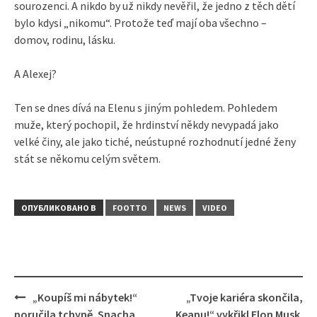
sourozenci. A nikdo by už nikdy nevěřil, že jedno z těch dětí
bylo kdysi „nikomu“. Protože teď mají oba všechno –
domov, rodinu, lásku.
A Alexej?
Ten se dnes dívá na Elenu s jiným pohledem. Pohledem
muže, který pochopil, že hrdinství někdy nevypadá jako
velké činy, ale jako tiché, neústupné rozhodnutí jedné ženy
stát se někomu celým světem.
ОПУБЛИКОВАНО В
FOOTTO
NEWS
VIDEO
Навигация
„Koupíš mi nábytek!“
„Tvoje kariéra skončila,
poručila tchyně. Snacha
Keanu!“ vykřikl Elon Musk.