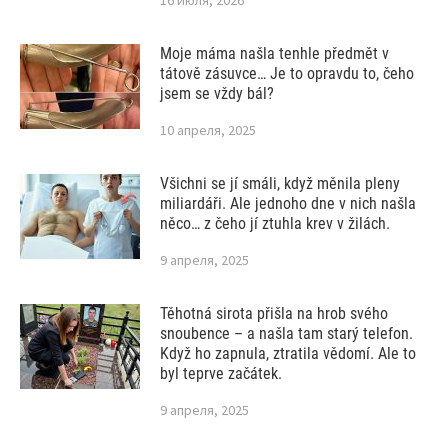
Moje máma našla tenhle předmět v
tátově zásuvce… Je to opravdu to, čeho
jsem se vždy bál?
10 апреля, 2025
Všichni se jí smáli, když měnila pleny
miliardáři. Ale jednoho dne v nich našla
něco… z čeho jí ztuhla krev v žilách.
9 апреля, 2025
Těhotná sirota přišla na hrob svého
snoubence – a našla tam starý telefon.
Když ho zapnula, ztratila vědomí. Ale to
byl teprve začátek.
9 апреля, 2025