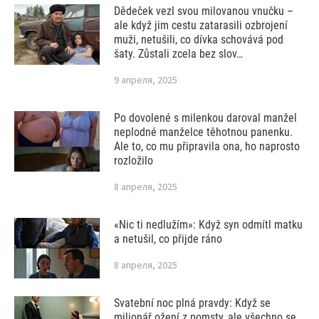
Dědeček vezl svou milovanou vnučku –
ale když jim cestu zatarasili ozbrojení
muži, netušili, co dívka schovává pod
šaty. Zůstali zcela bez slov…
9 апреля, 2025
Po dovolené s milenkou daroval manžel
neplodné manželce těhotnou panenku.
Ale to, co mu připravila ona, ho naprosto
rozložilo
8 апреля, 2025
«Nic ti nedlužím»: Když syn odmítl matku
a netušil, co přijde ráno
8 апреля, 2025
Svatební noc plná pravdy: Když se
milionář ožení z pomsty, ale všechno se