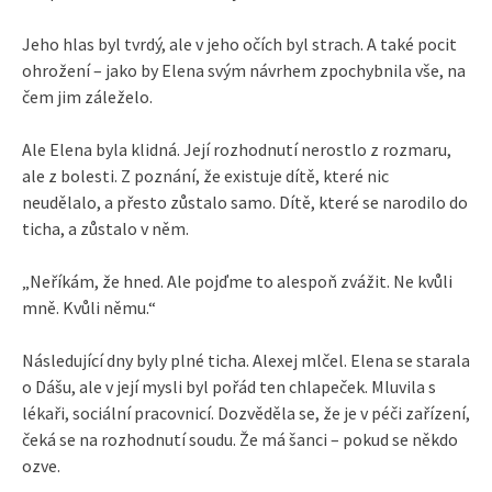
Jeho hlas byl tvrdý, ale v jeho očích byl strach. A také pocit
ohrožení – jako by Elena svým návrhem zpochybnila vše, na
čem jim záleželo.
Ale Elena byla klidná. Její rozhodnutí nerostlo z rozmaru,
ale z bolesti. Z poznání, že existuje dítě, které nic
neudělalo, a přesto zůstalo samo. Dítě, které se narodilo do
ticha, a zůstalo v něm.
„Neříkám, že hned. Ale pojďme to alespoň zvážit. Ne kvůli
mně. Kvůli němu.“
Následující dny byly plné ticha. Alexej mlčel. Elena se starala
o Dášu, ale v její mysli byl pořád ten chlapeček. Mluvila s
lékaři, sociální pracovnicí. Dozvěděla se, že je v péči zařízení,
čeká se na rozhodnutí soudu. Že má šanci – pokud se někdo
ozve.