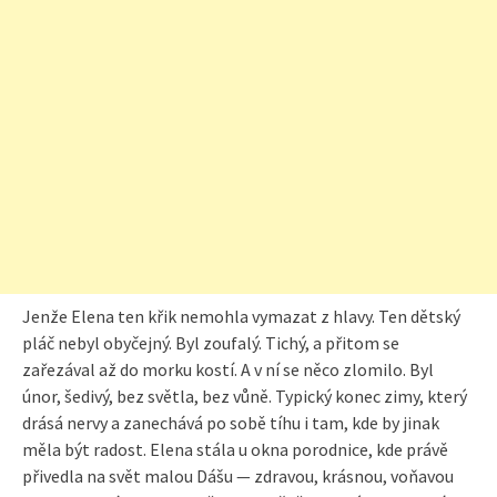
Jenže Elena ten křik nemohla vymazat z hlavy. Ten dětský
pláč nebyl obyčejný. Byl zoufalý. Tichý, a přitom se
zařezával až do morku kostí. A v ní se něco zlomilo. Byl
únor, šedivý, bez světla, bez vůně. Typický konec zimy, který
drásá nervy a zanechává po sobě tíhu i tam, kde by jinak
měla být radost. Elena stála u okna porodnice, kde právě
přivedla na svět malou Dášu — zdravou, krásnou, voňavou