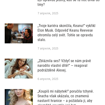
tmy?
7 апреля, 2025
„Tvoje kariéra skončila, Keanu!“ vykřikl
Elon Musk. Odpověď Keanu Reevese
ohromila celý svět. Tohle se opravdu
stalo.
7 апреля, 2025
„Zbláznila ses? Vždyť se nám právě
narodilo vlastní dítě!“ — reagoval
podrážděně Alexej.
6 апреля, 2025
„Koupíš mi nábytek!“ poručila tchyně.
Snacha však ukázala, co znamená
nastavit hranice – a požádala ji, aby