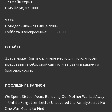
123 Мейн стрит
Нью Йорк, NY 10001
Часы
Понедельник—пятница: 9:00–17:00
Суббота и воскресенье: 11:00–15:00
О САЙТЕ
Здесь может быть отличное место для того, чтобы
представить себя, свой сайт или выразить какие-то
благодарности.
ПОСЛЕДНИЕ ЗАПИСИ
We Spent Sixteen Years Believing Our Mother Walked Away
—Until a Forgotten Letter Uncovered the Family Secret No
One Was Meant to Find