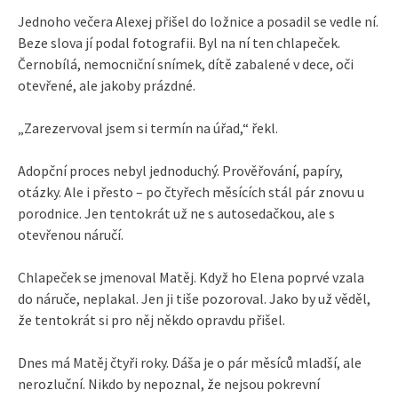
Jednoho večera Alexej přišel do ložnice a posadil se vedle ní.
Beze slova jí podal fotografii. Byl na ní ten chlapeček.
Černobílá, nemocniční snímek, dítě zabalené v dece, oči
otevřené, ale jakoby prázdné.
„Zarezervoval jsem si termín na úřad,“ řekl.
Adopční proces nebyl jednoduchý. Prověřování, papíry,
otázky. Ale i přesto – po čtyřech měsících stál pár znovu u
porodnice. Jen tentokrát už ne s autosedačkou, ale s
otevřenou náručí.
Chlapeček se jmenoval Matěj. Když ho Elena poprvé vzala
do náruče, neplakal. Jen ji tiše pozoroval. Jako by už věděl,
že tentokrát si pro něj někdo opravdu přišel.
Dnes má Matěj čtyři roky. Dáša je o pár měsíců mladší, ale
nerozluční. Nikdo by nepoznal, že nejsou pokrevní