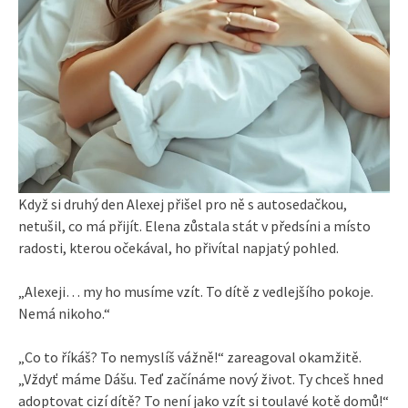
Když si druhý den Alexej přišel pro ně s autosedačkou,
netušil, co má přijít. Elena zůstala stát v předsíni a místo
radosti, kterou očekával, ho přivítal napjatý pohled.
„Alexeji… my ho musíme vzít. To dítě z vedlejšího pokoje.
Nemá nikoho.“
„Co to říkáš? To nemyslíš vážně!“ zareagoval okamžitě.
„Vždyť máme Dášu. Teď začínáme nový život. Ty chceš hned
adoptovat cizí dítě? To není jako vzít si toulavé kotě domů!“