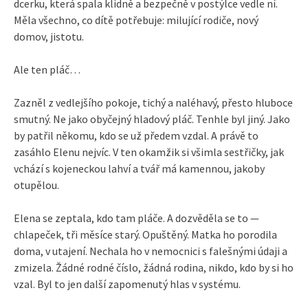
dcerku, která spala klidně a bezpečně v postýlce vedle ní.
Měla všechno, co dítě potřebuje: milující rodiče, nový
domov, jistotu.
Ale ten pláč…
Zazněl z vedlejšího pokoje, tichý a naléhavý, přesto hluboce
smutný. Ne jako obyčejný hladový pláč. Tenhle byl jiný. Jako
by patřil někomu, kdo se už předem vzdal. A právě to
zasáhlo Elenu nejvíc. V ten okamžik si všimla sestřičky, jak
vchází s kojeneckou lahví a tvář má kamennou, jakoby
otupělou.
Elena se zeptala, kdo tam pláče. A dozvěděla se to —
chlapeček, tři měsíce starý. Opuštěný. Matka ho porodila
doma, v utajení. Nechala ho v nemocnici s falešnými údaji a
zmizela. Žádné rodné číslo, žádná rodina, nikdo, kdo by si ho
vzal. Byl to jen další zapomenutý hlas v systému.