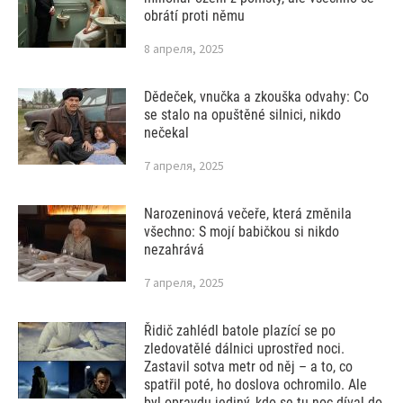
obrátí proti němu
8 апреля, 2025
Dědeček, vnučka a zkouška odvahy: Co
se stalo na opuštěné silnici, nikdo
nečekal
7 апреля, 2025
Narozeninová večeře, která změnila
všechno: S mojí babičkou si nikdo
nezahrává
7 апреля, 2025
Řidič zahlédl batole plazící se po
zledovatělé dálnici uprostřed noci.
Zastavil sotva metr od něj – a to, co
spatřil poté, ho doslova ochromilo. Ale
byl opravdu jediný, kdo se tu noc díval do