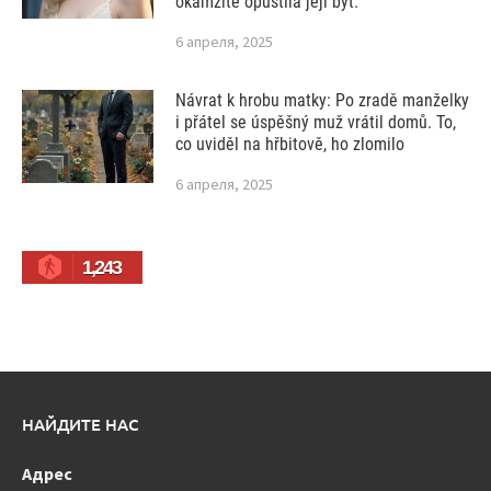
okamžitě opustila její byt.
6 апреля, 2025
Návrat k hrobu matky: Po zradě manželky
i přátel se úspěšný muž vrátil domů. To,
co uviděl na hřbitově, ho zlomilo
6 апреля, 2025
1,243
НАЙДИТЕ НАС
Адрес