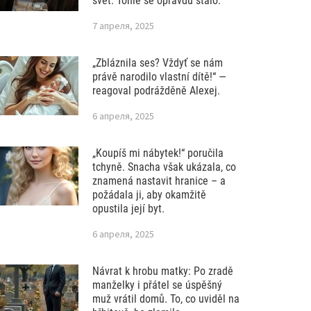
svět. Tohle se opravdu stalo.
7 апреля, 2025
„Zbláznila ses? Vždyť se nám
právě narodilo vlastní dítě!“ —
reagoval podrážděně Alexej.
6 апреля, 2025
„Koupíš mi nábytek!“ poručila
tchyně. Snacha však ukázala, co
znamená nastavit hranice – a
požádala ji, aby okamžitě
opustila její byt.
6 апреля, 2025
Návrat k hrobu matky: Po zradě
manželky i přátel se úspěšný
muž vrátil domů. To, co uviděl na