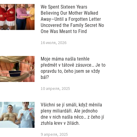
We Spent Sixteen Years
Believing Our Mother Walked
Away—Until a Forgotten Letter
Uncovered the Family Secret No
One Was Meant to Find
16 июля, 2026
Moje máma našla tenhle
předmět v tátově zásuvce… Je to
opravdu to, čeho jsem se vždy
bál?
10 апреля, 2025
Všichni se jí smáli, když měnila
pleny miliardáři. Ale jednoho
dne v nich našla něco… z čeho jí
ztuhla krev v žilách.
9 апреля, 2025