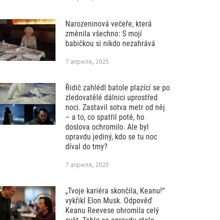
Narozeninová večeře, která
změnila všechno: S mojí
babičkou si nikdo nezahrává
7 апреля, 2025
Řidič zahlédl batole plazící se po
zledovatělé dálnici uprostřed
noci. Zastavil sotva metr od něj
– a to, co spatřil poté, ho
doslova ochromilo. Ale byl
opravdu jediný, kdo se tu noc
díval do tmy?
7 апреля, 2025
„Tvoje kariéra skončila, Keanu!“
vykřikl Elon Musk. Odpověď
Keanu Reevese ohromila celý