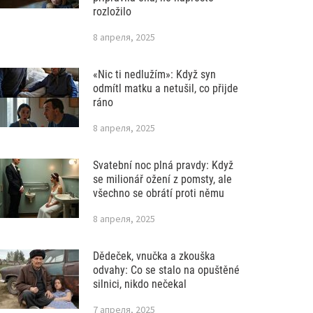
rozložilo
8 апреля, 2025
«Nic ti nedlužím»: Když syn
odmítl matku a netušil, co přijde
ráno
8 апреля, 2025
Svatební noc plná pravdy: Když
se milionář ožení z pomsty, ale
všechno se obrátí proti němu
8 апреля, 2025
Dědeček, vnučka a zkouška
odvahy: Co se stalo na opuštěné
silnici, nikdo nečekal
7 апреля, 2025