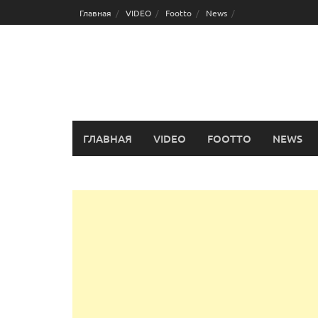
Перейти
Главная
VIDEO
Footto
News
к
содержимому
ГЛАВНАЯ
VIDEO
FOOTTO
NEWS