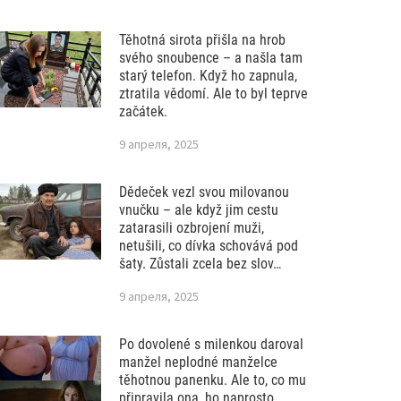
Těhotná sirota přišla na hrob
svého snoubence – a našla tam
starý telefon. Když ho zapnula,
ztratila vědomí. Ale to byl teprve
začátek.
9 апреля, 2025
Dědeček vezl svou milovanou
vnučku – ale když jim cestu
zatarasili ozbrojení muži,
netušili, co dívka schovává pod
šaty. Zůstali zcela bez slov…
9 апреля, 2025
Po dovolené s milenkou daroval
manžel neplodné manželce
těhotnou panenku. Ale to, co mu
připravila ona, ho naprosto